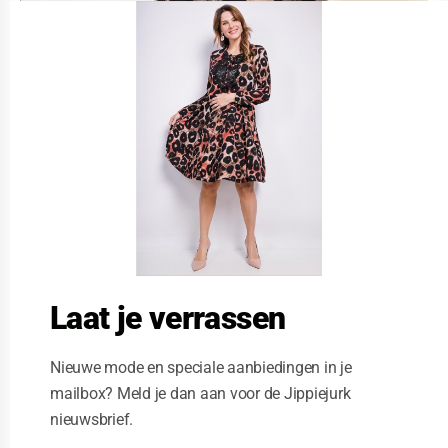
l
o
s
e
t
h
i
s
m
o
d
u
l
e
Laat je verrassen
Nieuwe mode en speciale aanbiedingen in je
mailbox? Meld je dan aan voor de Jippiejurk
nieuwsbrief.
Vegas jurk oud roze blok