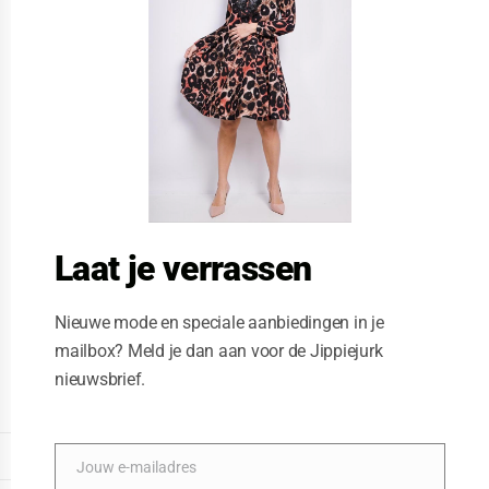
t
h
i
s
m
o
d
u
l
e
Laat je verrassen
Nieuwe mode en speciale aanbiedingen in je
mailbox? Meld je dan aan voor de Jippiejurk
nieuwsbrief.
Vegas jurk block gold
Posted on
09/15/2023
by
Jippiejurk
DISPLAY EXTENDED FOOTER
Jouw e-mailadres
E