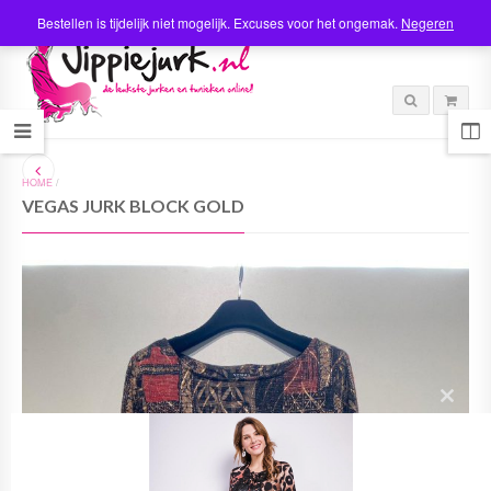
Bestellen is tijdelijk niet mogelijk. Excuses voor het ongemak.
Negeren
HOME
/
VEGAS JURK BLOCK GOLD
C
l
o
s
e