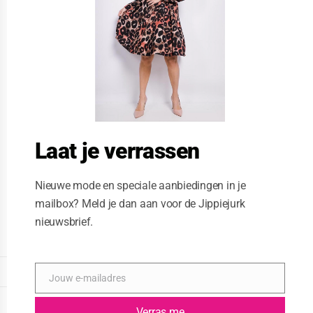
i
s
m
o
d
u
l
e
Laat je verrassen
Nieuwe mode en speciale aanbiedingen in je
mailbox? Meld je dan aan voor de Jippiejurk
nieuwsbrief.
Vegas jurk grey grey
Posted on
11/28/2021
by
Jippiejurk
DISPLAY EXTENDED FOOTER
Jouw e-mailadres
E
-
DISPLAY FOOTER
m
Verras me