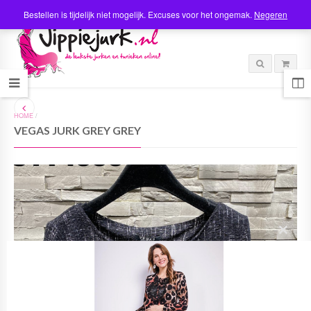
Bestellen is tijdelijk niet mogelijk. Excuses voor het ongemak.
Negeren
HOME
/
VEGAS JURK GREY GREY
C
l
o
s
e
t
h