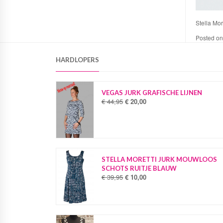
Stella Mor
Posted o
HARDLOPERS
VEGAS JURK GRAFISCHE LIJNEN
€
44,95
€
20,00
O
H
o
u
r
i
s
d
p
i
r
g
o
e
STELLA MORETTI JURK MOUWLOOS
n
p
SCHOTS RUITJE BLAUW
k
r
€
39,95
€
10,00
O
H
e
i
o
u
l
j
r
i
i
s
s
d
j
i
p
i
k
s