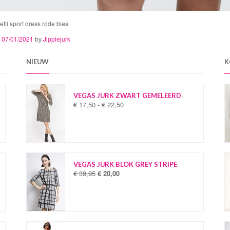
etti sport dress rode bies
n
07/01/2021
by
Jippiejurk
NIEUW
K
VEGAS JURK ZWART GEMELEERD
€
17,50
-
€
22,50
P
r
i
j
s
k
l
VEGAS JURK BLOK GREY STRIPE
a
€
39,95
€
20,00
O
H
s
o
u
s
r
i
e
s
d
:
p
i
€
r
g