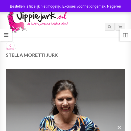
Bestellen is tijdelijk niet mogelijk. Excuses voor het ongemak.
Negeren
HOME
/
STELLA MORETTI JURK