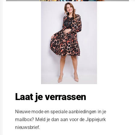
C
l
o
s
e
t
h
i
s
m
o
d
u
l
e
Laat je verrassen
Nieuwe mode en speciale aanbiedingen in je
mailbox? Meld je dan aan voor de Jippiejurk
nieuwsbrief.
Stella Moretti jurk