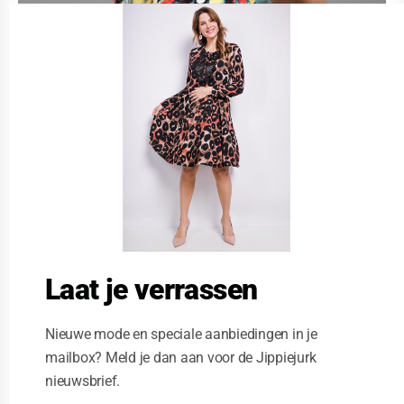
C
l
o
s
e
t
h
i
s
m
o
d
u
l
e
Laat je verrassen
Nieuwe mode en speciale aanbiedingen in je
mailbox? Meld je dan aan voor de Jippiejurk
nieuwsbrief.
Stella Moretti jurk druppel