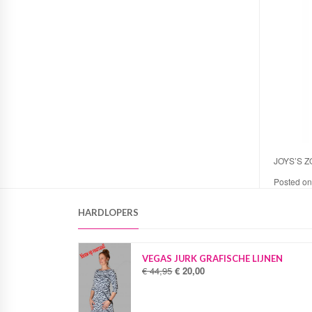
JOYS’S 
Posted o
HARDLOPERS
VEGAS JURK GRAFISCHE LIJNEN
€
44,95
€
20,00
O
H
o
u
r
i
s
d