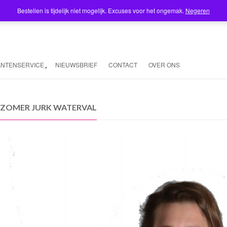
Bestellen is tijdelijk niet mogelijk. Excuses voor het ongemak.
Negeren
ANTENSERVICE
NIEUWSBRIEF
CONTACT
OVER ONS
S ZOMER JURK WATERVAL