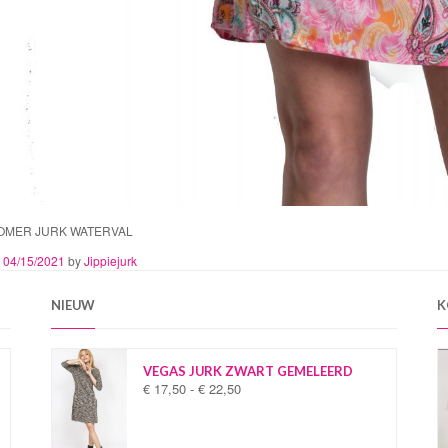
ZOMER JURK WATERVAL
n
04/15/2021
by
Jippiejurk
NIEUW
K
VEGAS JURK ZWART GEMELEERD
€
17,50
-
€
22,50
P
r
i
j