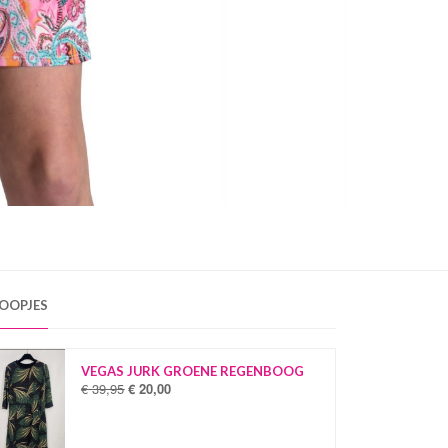
OOPJES
VEGAS JURK GROENE REGENBOOG
€
39,95
€
20,00
O
H
o
u
r
i
s
d