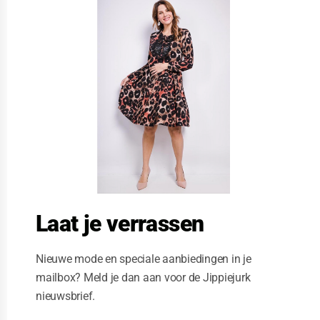
l
o
s
e
t
h
i
s
m
o
d
u
l
e
Laat je verrassen
Nieuwe mode en speciale aanbiedingen in je
mailbox? Meld je dan aan voor de Jippiejurk
nieuwsbrief.
JOYS SUMMER DRESS ONE SIZE