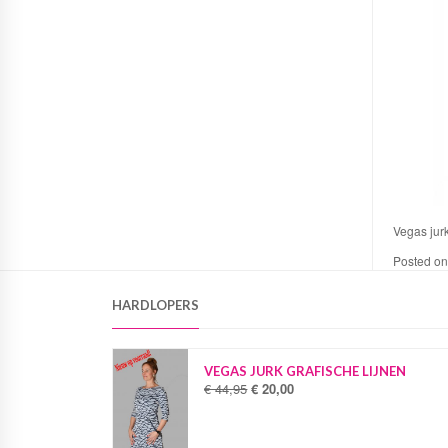
Vegas jurk
Posted o
HARDLOPERS
VEGAS JURK GRAFISCHE LIJNEN
€
44,95
€
20,00
O
H
o
u
r
i
s
d