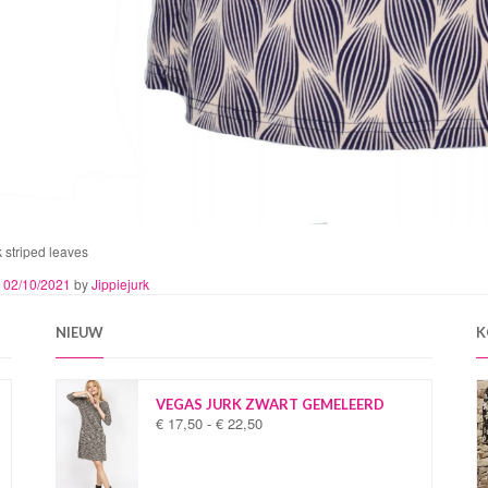
 striped leaves
n
02/10/2021
by
Jippiejurk
NIEUW
K
VEGAS JURK ZWART GEMELEERD
€
17,50
-
€
22,50
P
r
i
j