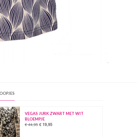
OOPJES
VEGAS JURK ZWART MET WIT
BLOEMPJE
€
44,95
€
19,95
O
H
o
u
r
i