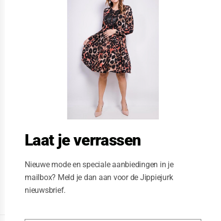
s
e
t
h
i
s
m
o
d
u
l
e
Laat je verrassen
Nieuwe mode en speciale aanbiedingen in je
mailbox? Meld je dan aan voor de Jippiejurk
nieuwsbrief.
Posted on
01/21/2021
by
Jippiejurk