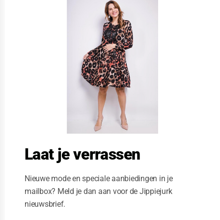
l
o
s
e
t
h
i
s
m
o
d
u
l
e
Laat je verrassen
Nieuwe mode en speciale aanbiedingen in je
mailbox? Meld je dan aan voor de Jippiejurk
nieuwsbrief.
Sandwich trui met streep