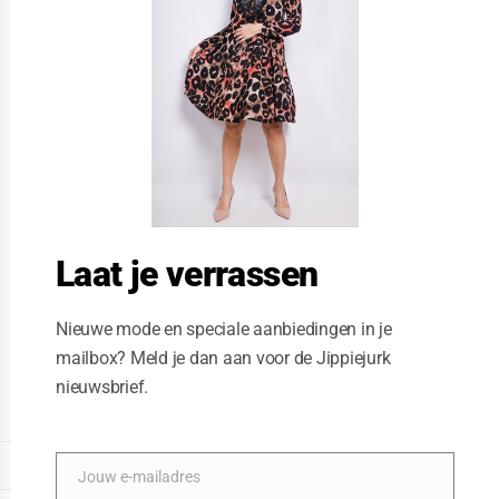
t
h
i
s
m
o
d
u
l
e
Laat je verrassen
Nieuwe mode en speciale aanbiedingen in je
mailbox? Meld je dan aan voor de Jippiejurk
nieuwsbrief.
Vegas jurk orage vlek
Posted on
12/10/2020
by
Jippiejurk
DISPLAY EXTENDED FOOTER
Jouw e-mailadres
E