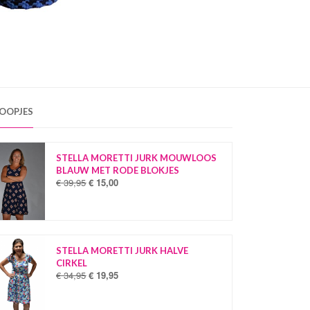
OOPJES
STELLA MORETTI JURK MOUWLOOS
BLAUW MET RODE BLOKJES
€
39,95
€
15,00
O
H
o
u
r
i
s
d
p
i
r
g
STELLA MORETTI JURK HALVE
o
e
CIRKEL
n
p
€
34,95
€
19,95
O
H
k
r
o
u
e
i
r
i
l
j