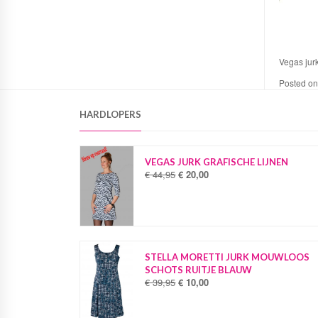
Vegas jur
Posted o
HARDLOPERS
VEGAS JURK GRAFISCHE LIJNEN
€
44,95
€
20,00
O
H
o
u
r
i
s
d
p
i
r
g
o
e
STELLA MORETTI JURK MOUWLOOS
n
p
SCHOTS RUITJE BLAUW
k
r
€
39,95
€
10,00
O
H
e
i
o
u
l
j
r
i
i
s