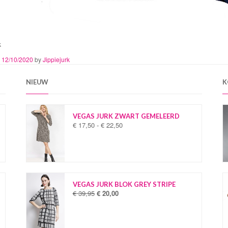
k
n
12/10/2020
by
Jippiejurk
NIEUW
K
VEGAS JURK ZWART GEMELEERD
€
17,50
-
€
22,50
P
r
i
j
s
k
l
VEGAS JURK BLOK GREY STRIPE
a
€
39,95
€
20,00
O
H
s
o
u
s
r
i
e
s
d
: