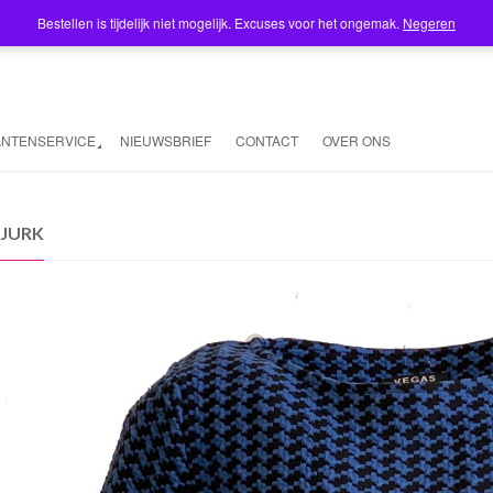
Bestellen is tijdelijk niet mogelijk. Excuses voor het ongemak.
Negeren
ANTENSERVICE
NIEUWSBRIEF
CONTACT
OVER ONS
 JURK