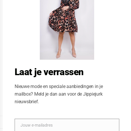
t
h
i
s
m
o
d
u
l
e
Laat je verrassen
Nieuwe mode en speciale aanbiedingen in je
mailbox? Meld je dan aan voor de Jippiejurk
nieuwsbrief.
Vegas jurk Silver sparkle
Posted on
11/26/2020
by
Jippiejurk
DISPLAY EXTENDED FOOTER
Jouw e-mailadres
E