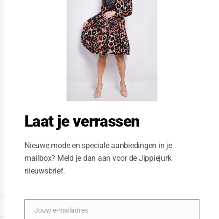
t
h
i
s
m
o
d
u
l
e
Laat je verrassen
Nieuwe mode en speciale aanbiedingen in je
mailbox? Meld je dan aan voor de Jippiejurk
nieuwsbrief.
Vegas jurk yellow grey cirkel
Posted on
11/26/2020
by
Jippiejurk
DISPLAY EXTENDED FOOTER
Jouw e-mailadres
E