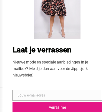
s
m
o
d
u
l
e
Laat je verrassen
Nieuwe mode en speciale aanbiedingen in je
mailbox? Meld je dan aan voor de Jippiejurk
nieuwsbrief.
Posted on
11/26/2020
by
Jippiejurk
DISPLAY EXTENDED FOOTER
Jouw e-mailadres
E
-
DISPLAY FOOTER
m
Verras me
a