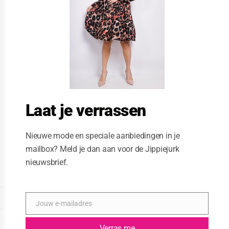
i
s
m
o
d
u
l
e
Laat je verrassen
Nieuwe mode en speciale aanbiedingen in je
mailbox? Meld je dan aan voor de Jippiejurk
nieuwsbrief.
Posted on
09/10/2020
by
Jippiejurk
DISPLAY EXTENDED FOOTER
Jouw e-mailadres
E
-
DISPLAY FOOTER
m
Verras me