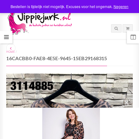
Bestellen is tijdelijk niet mogelijk. Excuses voor het ongemak.
Negeren
HOME
/
16CACBB0-FAE8-4E5E-9645-15EB29168315
C
l
o
s
e
t
h