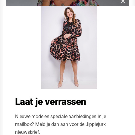
C
l
o
s
e
t
h
i
s
m
o
d
u
l
e
Laat je verrassen
Nieuwe mode en speciale aanbiedingen in je
mailbox? Meld je dan aan voor de Jippiejurk
nieuwsbrief.