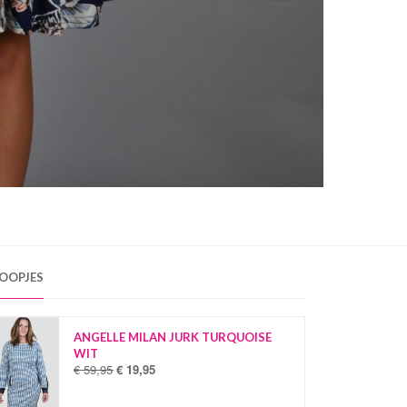
OOPJES
ANGELLE MILAN JURK TURQUOISE
WIT
€
59,95
€
19,95
O
H
o
u
r
i