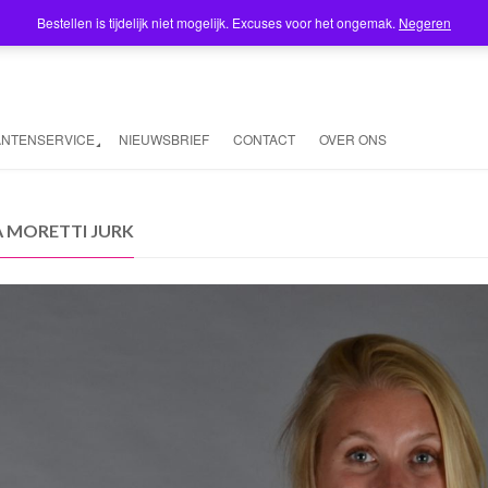
Bestellen is tijdelijk niet mogelijk. Excuses voor het ongemak.
Negeren
ANTENSERVICE
NIEUWSBRIEF
CONTACT
OVER ONS
A MORETTI JURK