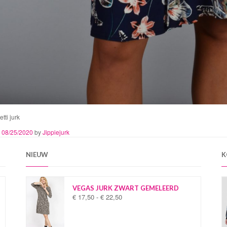
tti jurk
n
08/25/2020
by
Jippiejurk
NIEUW
K
VEGAS JURK ZWART GEMELEERD
€
17,50
-
€
22,50
P
r
i
j