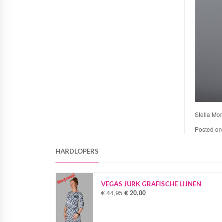
Stella More
Posted o
HARDLOPERS
VEGAS JURK GRAFISCHE LIJNEN
€
44,95
€
20,00
O
H
o
u
r
i
s
d