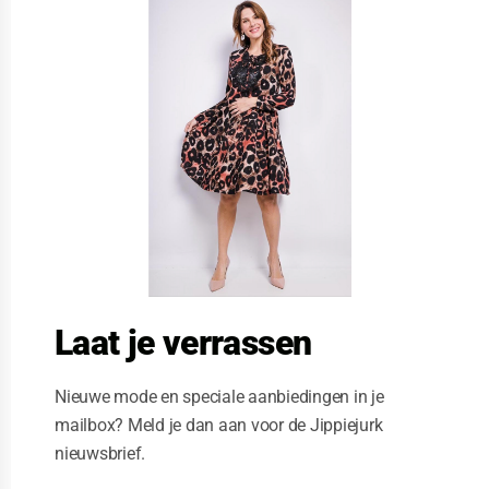
l
o
s
e
t
h
i
s
m
o
d
u
l
e
Laat je verrassen
Nieuwe mode en speciale aanbiedingen in je
mailbox? Meld je dan aan voor de Jippiejurk
nieuwsbrief.
Stella Moretti jurk