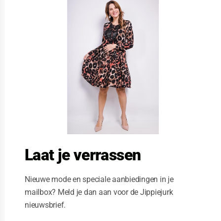
l
o
s
e
t
h
i
s
m
o
d
u
l
e
Laat je verrassen
Nieuwe mode en speciale aanbiedingen in je
mailbox? Meld je dan aan voor de Jippiejurk
nieuwsbrief.
Stella Moretti jurk