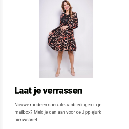
l
o
s
e
t
h
i
s
m
o
d
u
l
e
Laat je verrassen
Nieuwe mode en speciale aanbiedingen in je
mailbox? Meld je dan aan voor de Jippiejurk
nieuwsbrief.
STELLA MORETTI JURK