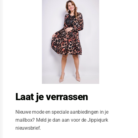
l
o
s
e
t
h
i
s
m
o
d
u
l
e
Laat je verrassen
Nieuwe mode en speciale aanbiedingen in je
mailbox? Meld je dan aan voor de Jippiejurk
nieuwsbrief.
Stella Moretti jurk mouwloos grey panter