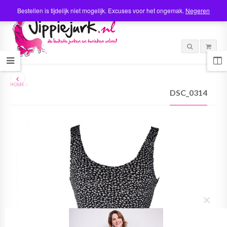
Bestellen is tijdelijk niet mogelijk. Excuses voor het ongemak.
Negeren
HOME
/
DSC_0314
C
l
o