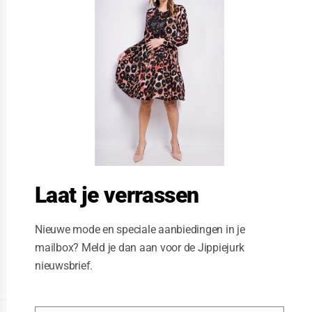
s
e
t
h
i
s
m
o
d
u
l
e
Laat je verrassen
Nieuwe mode en speciale aanbiedingen in je
mailbox? Meld je dan aan voor de Jippiejurk
nieuwsbrief.
Posted on
07/29/2020
by
Jippiejurk