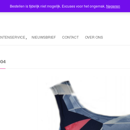
Bestellen is tijdelijk niet mogelijk. Excuses voor het ongemak.
Negeren
ANTENSERVICE
NIEUWSBRIEF
CONTACT
OVER ONS
304