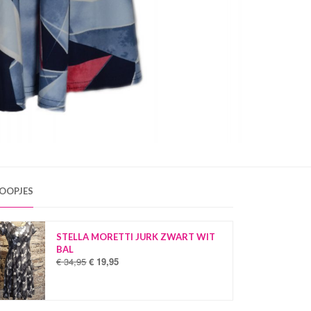
OOPJES
STELLA MORETTI JURK ZWART WIT
BAL
€
34,95
€
19,95
O
H
o
u
r
i
s
d