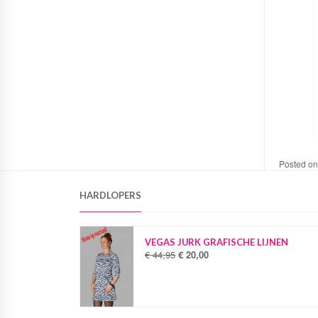
Posted o
HARDLOPERS
VEGAS JURK GRAFISCHE LIJNEN
€
44,95
€
20,00
O
H
o
u
r
i
s
d
p
i