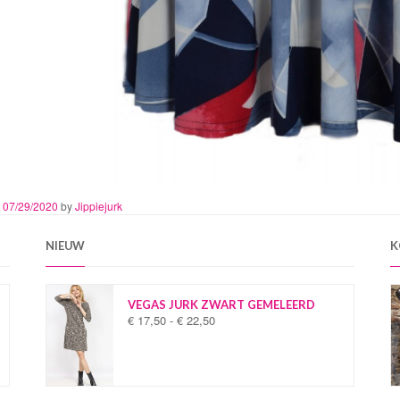
n
07/29/2020
by
Jippiejurk
NIEUW
K
VEGAS JURK ZWART GEMELEERD
€
17,50
-
€
22,50
P
r
i
j
s