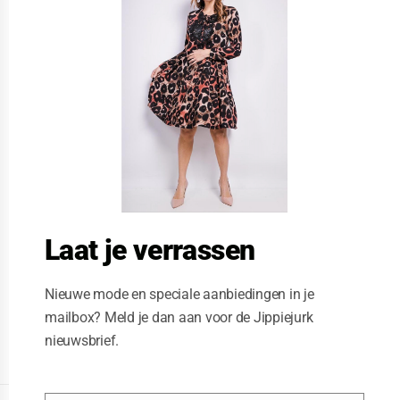
s
e
t
h
i
s
m
o
d
u
l
e
Laat je verrassen
Nieuwe mode en speciale aanbiedingen in je
mailbox? Meld je dan aan voor de Jippiejurk
nieuwsbrief.
Posted on
07/29/2020
by
Jippiejurk