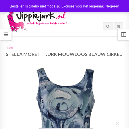
Bestellen is tijdelijk niet mogelijk. Excuses voor het ongemak.
Negeren
HOME
/
STELLA MORETTI JURK MOUWLOOS BLAUW CIRKEL
C