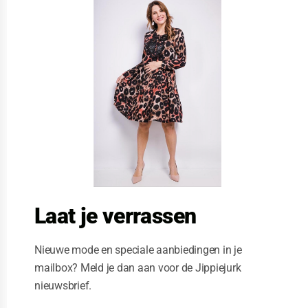
l
o
s
e
t
h
i
s
m
o
d
u
l
e
Laat je verrassen
Nieuwe mode en speciale aanbiedingen in je
mailbox? Meld je dan aan voor de Jippiejurk
nieuwsbrief.
Stella Moretti jurk mouwloos blauw cirkel