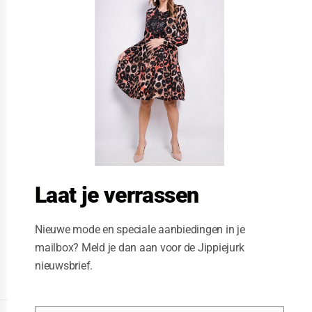
s
e
t
h
i
s
m
o
d
u
l
e
Laat je verrassen
Nieuwe mode en speciale aanbiedingen in je
mailbox? Meld je dan aan voor de Jippiejurk
nieuwsbrief.
Posted on
06/23/2020
by
Jippiejurk