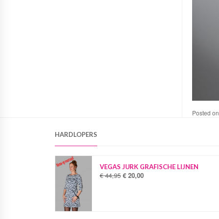
Posted o
HARDLOPERS
VEGAS JURK GRAFISCHE LIJNEN
€
44,95
€
20,00
O
H
o
u
r
i
s
d
p
i