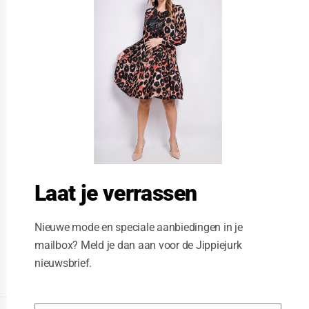
s
e
t
h
i
s
m
o
d
u
l
e
Laat je verrassen
Nieuwe mode en speciale aanbiedingen in je
mailbox? Meld je dan aan voor de Jippiejurk
nieuwsbrief.
Posted on
06/23/2020
by
Jippiejurk