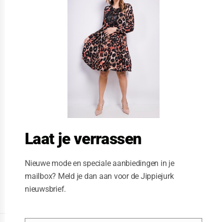
s
e
t
h
i
s
m
o
d
u
l
e
Laat je verrassen
Nieuwe mode en speciale aanbiedingen in je
mailbox? Meld je dan aan voor de Jippiejurk
nieuwsbrief.
Posted on
06/23/2020
by
Jippiejurk