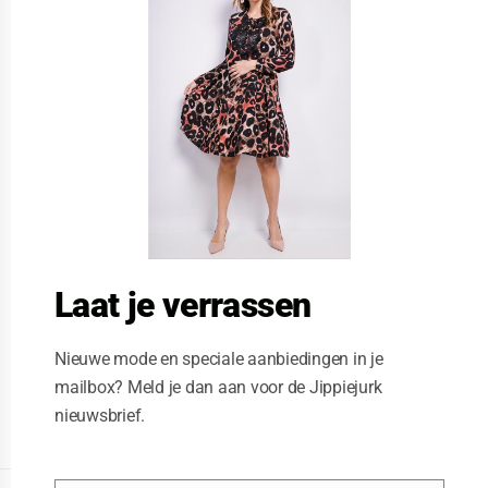
s
e
t
h
i
s
m
o
d
u
l
e
Laat je verrassen
Nieuwe mode en speciale aanbiedingen in je
mailbox? Meld je dan aan voor de Jippiejurk
nieuwsbrief.
Posted on
06/23/2020
by
Jippiejurk