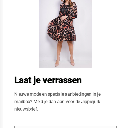
s
e
t
h
i
s
m
o
d
u
l
e
Laat je verrassen
Nieuwe mode en speciale aanbiedingen in je
mailbox? Meld je dan aan voor de Jippiejurk
nieuwsbrief.
Posted on
06/23/2020
by
Jippiejurk