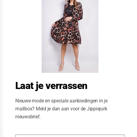
s
e
t
h
i
s
m
o
d
u
l
e
Laat je verrassen
Nieuwe mode en speciale aanbiedingen in je
mailbox? Meld je dan aan voor de Jippiejurk
nieuwsbrief.
Posted on
06/23/2020
by
Jippiejurk