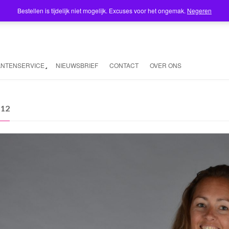
Bestellen is tijdelijk niet mogelijk. Excuses voor het ongemak.
Negeren
ANTENSERVICE
NIEUWSBRIEF
CONTACT
OVER ONS
112