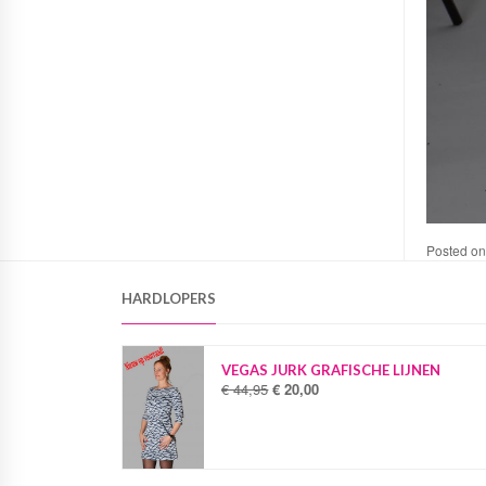
Posted o
HARDLOPERS
VEGAS JURK GRAFISCHE LIJNEN
€
44,95
€
20,00
O
H
o
u
r
i
s
d
p
i