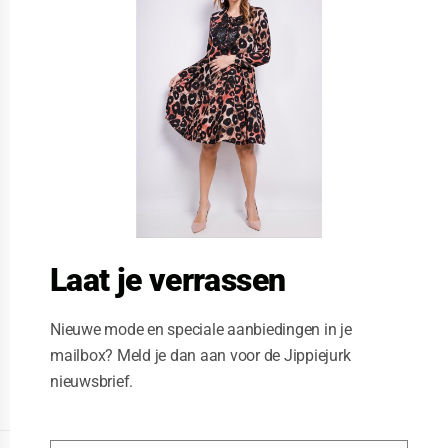
s
e
t
h
i
s
m
o
d
u
l
e
Laat je verrassen
Nieuwe mode en speciale aanbiedingen in je
mailbox? Meld je dan aan voor de Jippiejurk
nieuwsbrief.
Posted on
06/23/2020
by
Jippiejurk