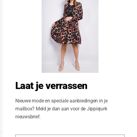
s
e
t
h
i
s
m
o
d
u
l
e
Laat je verrassen
Nieuwe mode en speciale aanbiedingen in je
mailbox? Meld je dan aan voor de Jippiejurk
nieuwsbrief.
Posted on
06/23/2020
by
Jippiejurk