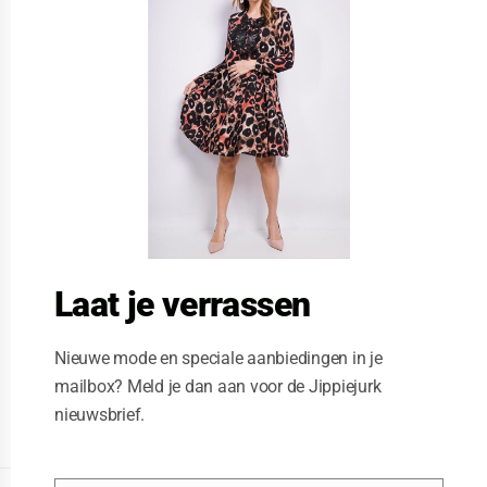
s
e
t
h
i
s
m
o
d
u
l
e
Laat je verrassen
Nieuwe mode en speciale aanbiedingen in je
mailbox? Meld je dan aan voor de Jippiejurk
nieuwsbrief.
Posted on
06/23/2020
by
Jippiejurk