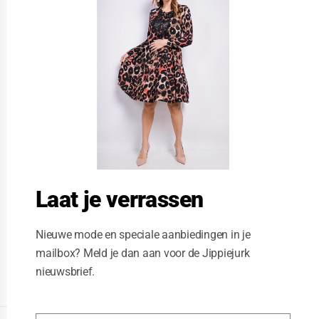
s
e
t
h
i
s
m
o
d
u
l
e
Laat je verrassen
Nieuwe mode en speciale aanbiedingen in je
mailbox? Meld je dan aan voor de Jippiejurk
nieuwsbrief.
Posted on
06/23/2020
by
Jippiejurk