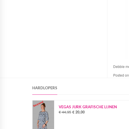
Debbie mo
Posted o
HARDLOPERS
VEGAS JURK GRAFISCHE LIJNEN
€
44,95
€
20,00
O
H
o
u
r
i
s
d