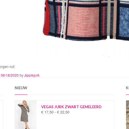
rgen ruit
n
06/18/2020
by
Jippiejurk
NIEUW
K
VEGAS JURK ZWART GEMELEERD
€
17,50
-
€
22,50
P
r
i
j