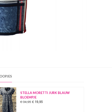
OOPJES
STELLA MORETTI JURK BLAUW
BLOEMPJE
€
34,95
€
19,95
O
H
o
u
r
i