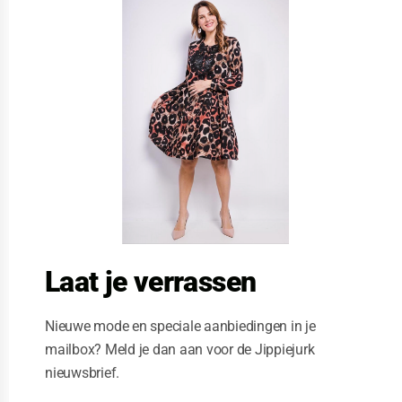
l
o
s
e
t
h
i
s
m
o
d
u
l
e
Laat je verrassen
Nieuwe mode en speciale aanbiedingen in je
mailbox? Meld je dan aan voor de Jippiejurk
nieuwsbrief.
Vegas jurk blue dress