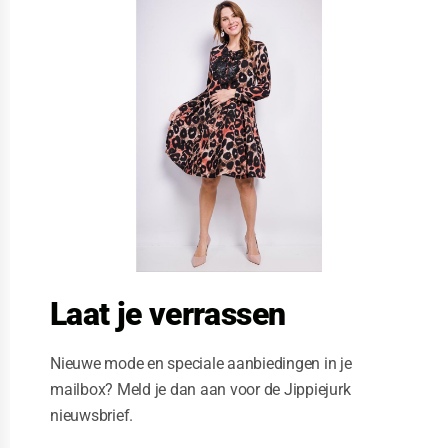
l
o
s
e
t
h
i
s
m
o
d
u
l
e
Laat je verrassen
Nieuwe mode en speciale aanbiedingen in je
mailbox? Meld je dan aan voor de Jippiejurk
nieuwsbrief.
Sweet miss jurk green