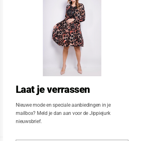
s
e
t
h
i
s
m
o
d
u
l
e
Laat je verrassen
Nieuwe mode en speciale aanbiedingen in je
mailbox? Meld je dan aan voor de Jippiejurk
nieuwsbrief.
Posted on
06/04/2020
by
Jippiejurk