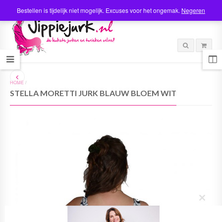
Bestellen is tijdelijk niet mogelijk. Excuses voor het ongemak.
Negeren
HOME
/
STELLA MORETTI JURK BLAUW BLOEM WIT
C
l
o