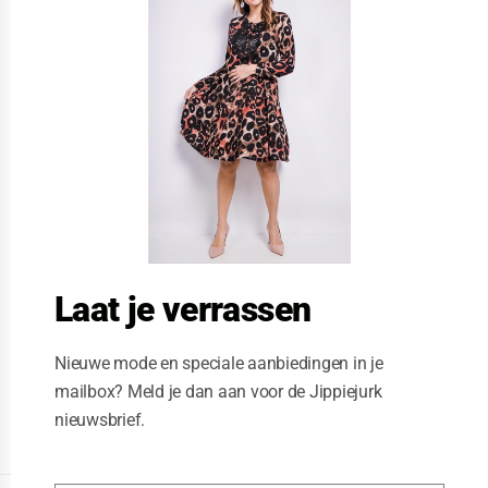
s
e
t
h
i
s
m
o
d
u
l
e
Laat je verrassen
Nieuwe mode en speciale aanbiedingen in je
mailbox? Meld je dan aan voor de Jippiejurk
nieuwsbrief.
Posted on
06/04/2020
by
Jippiejurk