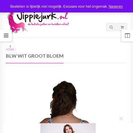
Bestellen is tijdelijk niet mogelijk. Excuses voor het ongemak.
Negeren
HOME
/
BLW WIT GROOT BLOEM
C
l
o