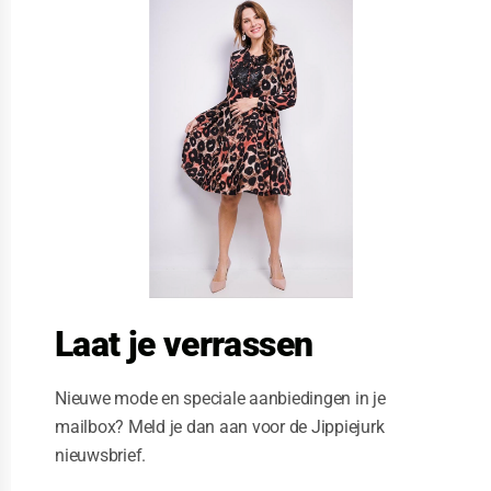
l
o
s
e
t
h
i
s
m
o
d
u
l
e
Laat je verrassen
Nieuwe mode en speciale aanbiedingen in je
mailbox? Meld je dan aan voor de Jippiejurk
nieuwsbrief.
Stella Moretti jurk zigzag