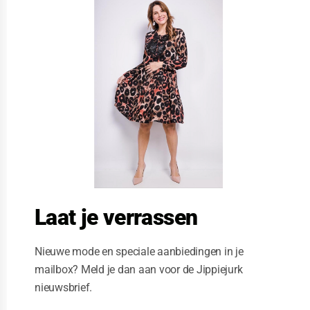
l
o
s
e
t
h
i
s
m
o
d
u
l
e
Laat je verrassen
Nieuwe mode en speciale aanbiedingen in je
mailbox? Meld je dan aan voor de Jippiejurk
nieuwsbrief.
Stella Moretti jurk happy