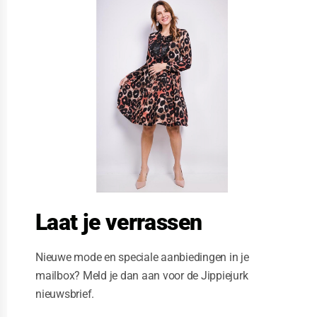
l
o
s
e
t
h
i
s
m
o
d
u
l
e
Laat je verrassen
Nieuwe mode en speciale aanbiedingen in je
mailbox? Meld je dan aan voor de Jippiejurk
nieuwsbrief.
Stella Moretti Grey flower