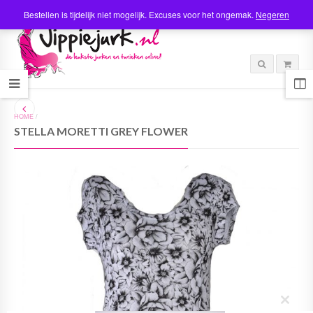
Bestellen is tijdelijk niet mogelijk. Excuses voor het ongemak.
Negeren
HOME
/
STELLA MORETTI GREY FLOWER
C