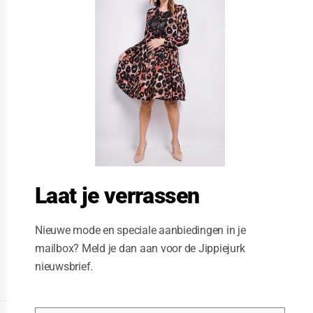
s
e
t
h
i
s
m
o
d
u
l
e
Laat je verrassen
Nieuwe mode en speciale aanbiedingen in je
mailbox? Meld je dan aan voor de Jippiejurk
nieuwsbrief.
Posted on
04/18/2020
by
Jippie Jurk