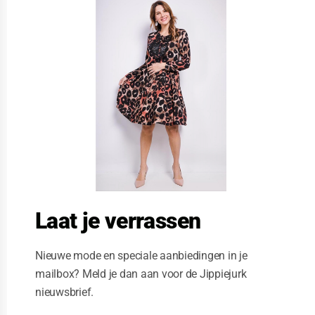
l
o
s
e
t
h
i
s
m
o
d
u
l
e
Laat je verrassen
Nieuwe mode en speciale aanbiedingen in je
mailbox? Meld je dan aan voor de Jippiejurk
nieuwsbrief.
Stella Moretti jurk