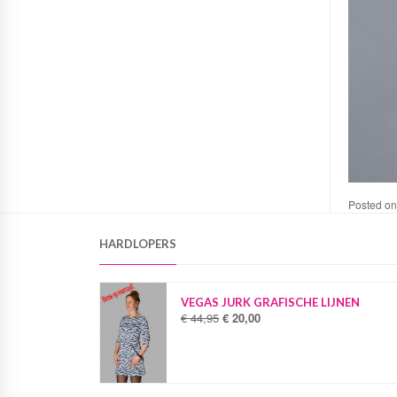
Posted o
HARDLOPERS
VEGAS JURK GRAFISCHE LIJNEN
€
44,95
€
20,00
O
H
o
u
r
i
s
d
p
i