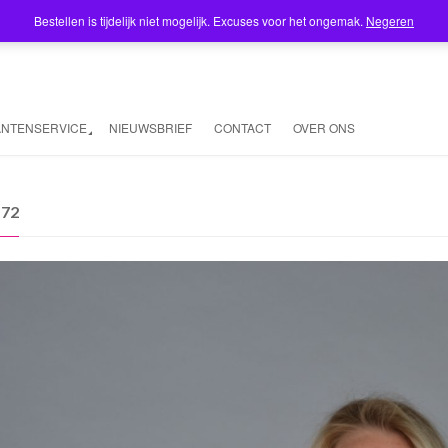
Bestellen is tijdelijk niet mogelijk. Excuses voor het ongemak.
Negeren
ANTENSERVICE
NIEUWSBRIEF
CONTACT
OVER ONS
172